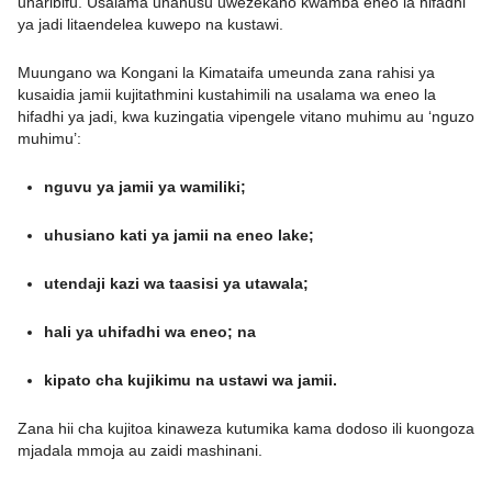
uharibifu. Usalama unahusu uwezekano kwamba eneo la hifadhi
ya jadi litaendelea kuwepo na kustawi.
Muungano wa Kongani la Kimataifa umeunda zana rahisi ya
kusaidia jamii kujitathmini kustahimili na usalama wa eneo la
hifadhi ya jadi, kwa kuzingatia vipengele vitano muhimu au ‘nguzo
muhimu’:
nguvu ya jamii ya wamiliki;
uhusiano kati ya jamii na eneo lake;
utendaji kazi wa taasisi ya utawala;
hali ya uhifadhi wa eneo; na
kipato cha kujikimu na ustawi wa jamii.
Zana hii cha kujitoa kinaweza kutumika kama dodoso ili kuongoza
mjadala mmoja au zaidi mashinani.