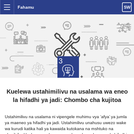
Ruka kwa yaliyomo
Fahamu
SW
Menyu
3
Kuelewa ustahimilivu na usalama wa eneo
la hifadhi ya jadi: Chombo cha kujitoa
Ustahimilivu na usalama ni vipengele muhimu vya ‘afya’ ya jumla
ya maeneo ya hifadhi ya jadi. Ustahimilivu unahusu uwezo wake
wa kurudi katika hali ya kawaida kutokana na mshtuko na