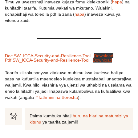
Timu ya uwezeshaji inaweza kujaza fomu kielektroniki (
hapa
) na
kuhifadhi taarifa. Kutumia wakati wa mkutano, Walakini,
uchapishaji wa toleo la pdf la zana (
hapa
) inaweza kuwa ya
vitendo zaidi.
Doc SW_ICCA-Security-and-Resilience-Tool
Download
Pdf SW_ICCA-Security-and-Resilience-Tool
Download
Taarifa zilizokusanywa zitakuwa muhimu kwa kuelewa hali ya
sasa na kufuatilia maendeleo kuelekea mustakabali unaotarajiwa
wa jamii. Kwa hilo, viashiria vya ujenzi wa uthabiti na usalama wa
eneo la hifadhi ya jadi linapaswa kutambuliwa na kufuatiliwa kwa
wakati (angalia
#Tathmini na Boresha
).
Daima kumbuka hitaji
huru na hiari na matumizi ya
kitunu
ya taarifa za jamii!