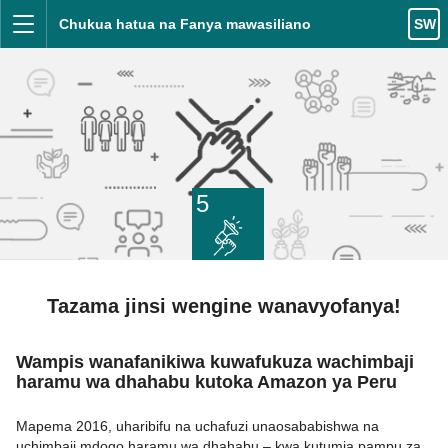
Ruka kwa yaliyomo
Chukua hatua na Fanya mawasiliano
SW
Menyu
5
Tazama jinsi wengine wanavyofanya!
Wampis wanafanikiwa kuwafukuza wachimbaji
haramu wa dhahabu kutoka Amazon ya Peru
Mapema 2016, uharibifu na uchafuzi unaosababishwa na
uchimbaji mdogo haramu wa dhahabu – kwa kutumia pampu za