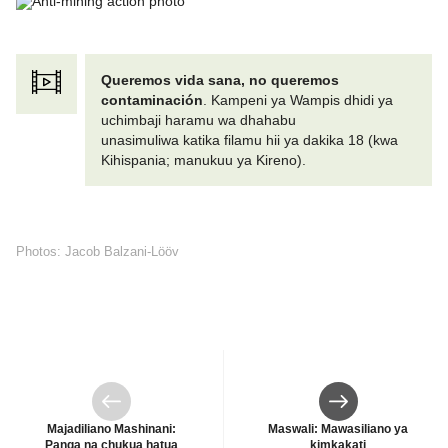
Queremos vida sana, no queremos
contaminación
. Kampeni ya Wampis dhidi ya
uchimbaji haramu wa dhahabu
unasimuliwa katika filamu hii ya dakika 18 (kwa
Kihispania; manukuu ya Kireno).
Photos: Jacob Balzani-Lööv
Iliyotangulia
Kinachofuata
Majadiliano Mashinani:
Maswali: Mawasiliano ya
Panga na chukua hatua
kimkakati