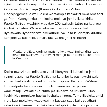
injini na zebaki kwenye mito – ilizua wasiwasi mkubwa kwa wengi
kando ya Rio Santiago (Kanus) katika Eneo Muhimu
Linalojitegemea la watu asilia wa Wampis kaskazini mwa Amazoni
ya Peru. Kwenye mkutano katika moja ya jamii zilizoathirika,
Puerto Galilea, washiriki wapatao 100 walijadili tatizo na kuamua
kuchukua hatua. Waliwaomba rasmi viongozi wa serikali
iliyojitawala iliyoanzishwa hivi karibuni ya Taifa la Wampis kuratibu
kampeni ya kutekeleza marufuku ya shughuli hii hatari.
Mkutano ulitoa kauli ya mwisho kwa wachimbaji dhahabu:
kwamba walikuwa na mwezi mmoja kuondoka katika eneo
la Wampis.
Katika mwezi huo, mikutano zaidi ilifanywa, ili kuhusisha jamii
nyingine zaidi ya Puerto Galilea na kujaribu kuwashawishi wale
ambao bado waliunga mkono uchimbaji wa dhahabu. (Wafuasi
hao walipata faida za kiuchumi kutokana na uwepo wa
wachimbaji). Wakati huo, tume pia iliundwa na ilitumwa Lima
kushinikiza mamlaka husika kuchukua hatua. Tume ilipeleka ombi
moja kwa moja kwa wapokeaji na kupaza sauti kuhusu athari
zake kwa kukemea mamlaka kwa kutojali kupitia mahojiano na