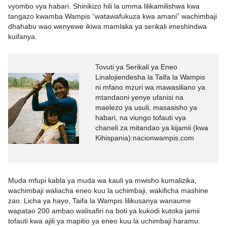
vyombo vya habari. Shinikizo hili la umma lilikamilishwa kwa
tangazo kwamba Wampis “watawafukuza kwa amani” wachimbaji
dhahabu wao wenyewe ikiwa mamlaka ya serikali imeshindwa
kuifanya.
Tovuti ya Serikali ya Eneo
Linalojiendesha la Taifa la Wampis
ni mfano mzuri wa mawasiliano ya
mtandaoni yenye ufanisi na
maelezo ya usuli, masasisho ya
habari, na viungo tofauti vya
chaneli za mitandao ya kijamii (kwa
Kihispania):nacionwampis.com
Muda mfupi kabla ya muda wa kauli ya mwisho kumalizika,
wachimbaji waliacha eneo kuu la uchimbaji, wakificha mashine
zao. Licha ya hayo, Taifa la Wampis lilikusanya wanaume
wapatao 200 ambao walisafiri na boti ya kukodi kutoka jamii
tofauti kwa ajili ya mapitio ya eneo kuu la uchimbaji haramu.