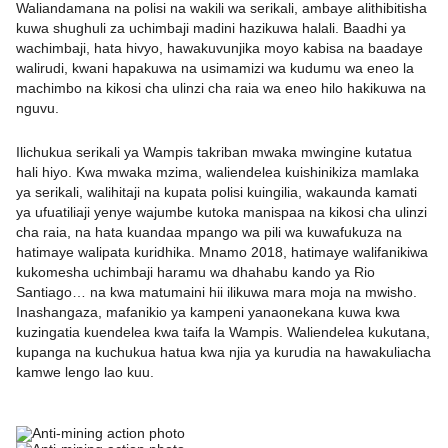
Waliandamana na polisi na wakili wa serikali, ambaye alithibitisha
kuwa shughuli za uchimbaji madini hazikuwa halali. Baadhi ya
wachimbaji, hata hivyo, hawakuvunjika moyo kabisa na baadaye
walirudi, kwani hapakuwa na usimamizi wa kudumu wa eneo la
machimbo na kikosi cha ulinzi cha raia wa eneo hilo hakikuwa na
nguvu.
Ilichukua serikali ya Wampis takriban mwaka mwingine kutatua
hali hiyo. Kwa mwaka mzima, waliendelea kuishinikiza mamlaka
ya serikali, walihitaji na kupata polisi kuingilia, wakaunda kamati
ya ufuatiliaji yenye wajumbe kutoka manispaa na kikosi cha ulinzi
cha raia, na hata kuandaa mpango wa pili wa kuwafukuza na
hatimaye walipata kuridhika. Mnamo 2018, hatimaye walifanikiwa
kukomesha uchimbaji haramu wa dhahabu kando ya Rio
Santiago… na kwa matumaini hii ilikuwa mara moja na mwisho.
Inashangaza, mafanikio ya kampeni yanaonekana kuwa kwa
kuzingatia kuendelea kwa taifa la Wampis. Waliendelea kukutana,
kupanga na kuchukua hatua kwa njia ya kurudia na hawakuliacha
kamwe lengo lao kuu.