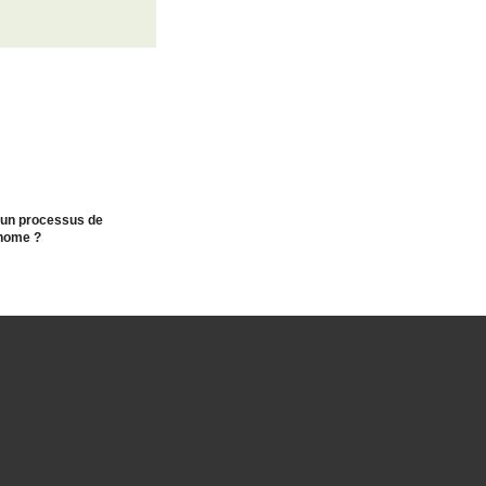
t
 un processus de
nome ?