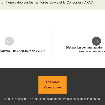
 ici
à une vidéo sur les territoires de vie et le Consortium APAC.
Précédent
Suivan
Discussion communautaire :
taire : un « territoire de vie » ?
renforcement auto
© 2026 Processus de renforcement autonome
Website hosted by Infomaniak