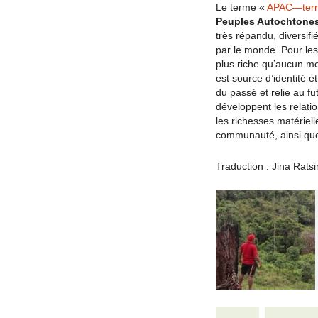
Le terme «
APAC—terri
Peuples Autochtones 
très répandu, diversif
par le monde. Pour les 
plus riche qu’aucun mot
est source d’identité e
du passé et relie au fu
développent les relatio
les richesses matérielle
communauté, ainsi que
Traduction : Jina Rat