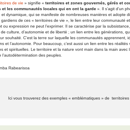
toires de vie
» signifie «
territoires et zones gouvernés, gérés et co
et les communautés locales qui en ont la garde
». Il s’agit d’un 
ié et dynamique, qui se manifeste de nombreuses manières et adopte di
gardiens de ces « territoires de vie », le lien entre leur communauté et l
 ou expression ne peut l’exprimer. Il se caractérise par la subsistance, l
t de culture, d’autonomie et de liberté ; un lien entre les générations, 
tur souhaité. C’est la terre sur laquelle les communautés apprennent, ide
ns et l’autonomie. Pour beaucoup, c’est aussi un lien entre les réalités vi
s et spirituelles. Le territoire et la nature vont main dans la main avec la
 l’autodétermination des peuples.
simba Rabearisoa
Ici vous trouverez des exemples « emblématiques » de territoires 