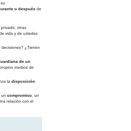
 su
durante o después
de
 privado, otras
 de vida y de ustedes
s decisiones? ¿Tienen
uardiana de un
 propios medios de
mos la
disposición
o un
compromiso
, un
ra relación con el