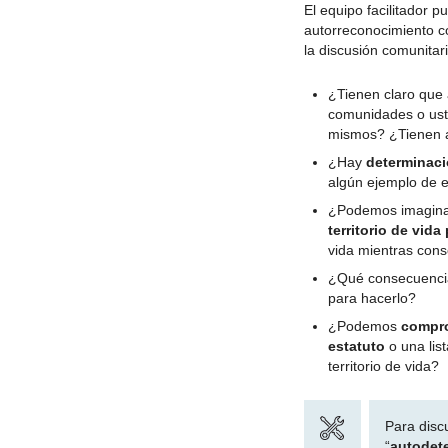
El equipo facilitador 
autorreconocimiento co
la discusión comunita
¿Tienen claro que 
comunidades o uste
mismos? ¿Tienen a
¿Hay
determinac
algún ejemplo de 
¿Podemos imagina
territorio de vida
vida mientras cons
¿Qué consecuencias
para hacerlo?
¿Podemos
compr
estatuto
o una lis
territorio de vida?
Para disc
“
autodet