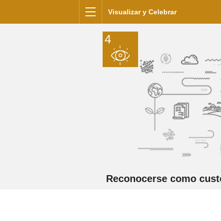
Saltar al contenido
Visualizar y Celebrar
Menú
4
Reconocerse como custod