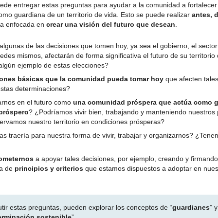
puede entregar estas preguntas para ayudar a la comunidad a fortalecer
mo guardiana de un territorio de vida. Esto se puede realizar
antes, 
ria enfocada en
crear una visión del futuro que desean
.
algunas de las decisiones que tomen hoy, ya sea el gobierno, el sector
des mismos, afectarán de forma significativa el futuro de su territorio
lgún ejemplo de estas elecciones?
iones básicas que la comunidad pueda tomar hoy
que afecten tale
estas determinaciones?
rnos en el futuro como
una comunidad próspera que actúa como g
 próspero
? ¿Podríamos vivir bien, trabajando y manteniendo nuestros
ervamos nuestro territorio en condiciones prósperas?
 traería para nuestra forma de vivir, trabajar y organizarnos? ¿Tene
ometernos
a apoyar tales decisiones, por ejemplo, creando y firmand
ta de
principios y criterios
que estamos dispuestos a adoptar en nuest
utir estas preguntas, pueden explorar los conceptos de “
guardianes
”
y
erminación sostenible
”