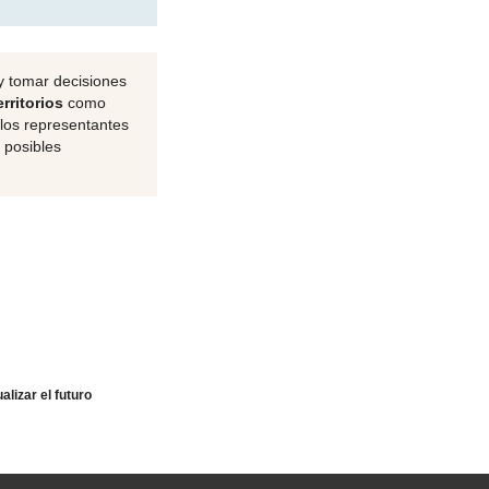
y tomar decisiones
rritorios
como
los representantes
 posibles
nte
alizar el futuro