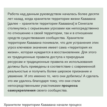
Работа над данным руководством началась более десяти
лет назад, когда хранители территории жизни
Кававана
[далее – хранители территории
Кававана
] в Сенегале
столкнулись с серьезными угрозами как непосредственно
по отношению к своей территории, так и в отношении
средств существования сообщества. Хранители
территории
Кававана
понимали, что для устранения этих
угроз ключевое значение имеет сама «территория их
жизни», которая нуждается в восстановлении. Для этого
их традиционные правила доступа к природным
ресурсам и традиционные правила их использования
должны быть приведены в соответствие с современной
реальностью и получить более широкое признание и
уважение. И это именно то, чего они добились! А сделать
это им удалось благодаря тому, что они стали
непосредственными участниками
процесс
а
самоу
креп
л
ения
своего сообщества.
Хранители территории
Кававана
начали процесс