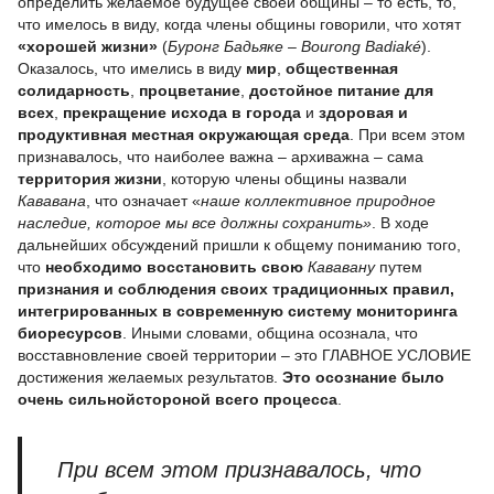
определить желаемое будущее своей общины – то есть, то,
что имелось в виду, когда члены общины говорили, что хотят
«хорошей жизни»
(
Буронг Бадьяке
–
Bourong
Badiaké
).
Оказалось, что имелись в виду
мир
,
общественная
солидарность
,
процветание
,
достойное питание для
всех
,
прекращение исхода в города
и
здоровая и
продуктивная местная окружающая среда
. При всем этом
признавалось, что наиболее важна – архиважна – сама
территория жизни
, которую члены общины назвали
Кававана
, что означает «
наше коллективное природное
наследие, которое мы все должны сохранить»
. В ходе
дальнейших обсуждений пришли к общему пониманию того,
что
необходимо восстановить свою
Кававану
путем
признания и соблюдения своих традиционных правил,
интегрированных в современную систему мониторинга
биоресурсов
. Иными словами, община осознала, что
восставновление своей территории – это ГЛАВНОЕ УСЛОВИЕ
достижения желаемых результатов.
Это осознание было
очень сильнойстороной всего процесса
.
При всем этом призна
валось
, что