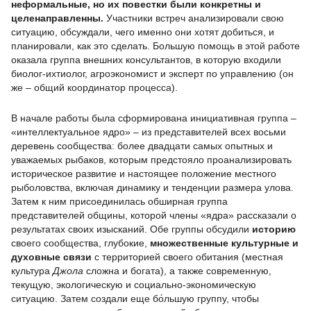
неформальные, но их повестки были
конкретны и
целенаправленны.
Участники встреч анализировали свою
ситуацию, обсуждали, чего именно они хотят добиться, и
планировали, как это сделать. Большую помощь в этой работе
оказала группа внешних консультантов, в которую входили
биолог-ихтиолог, агроэкономист и эксперт по управлению (он
же – общий координатор процесса).
В начале работы была сформирована инициативная группа –
«интеллектуальное ядро» – из представителей всех восьми
деревень сообщества: более двадцати самых опытных и
уважаемых рыбаков, которым предстояло проанализировать
историческое развитие и настоящее положение местного
рыболовства, включая динамику и тенденции размера улова.
Затем к ним присоединилась обширная группа
представителей общины, которой члены «ядра» рассказали о
результатах своих изысканий. Обе группы обсудили
историю
своего сообщества, глубокие,
множественные культурные и
духовные связи
с территорией своего обитания (местная
культура
Джола
сложна и богата), а также современную,
текущую, экологическую и социально-экономическую
ситуацию. Затем создали еще бо́льшую группу, чтобы