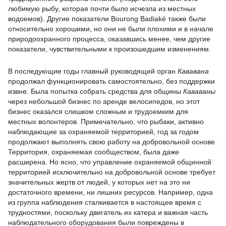
любимую рыбу, которая почти было исчезла из местных
водоемов). Другие показатели Bourong Badiaké также были
относительно хорошими, но они не были плохими и в начале
природоохранного процесса, оказавшись менее, чем другие
показатели, чувствительными к произошедшим изменениям.
В последующие годы главный руководящий орган
Кававана
продолжал функционировать самостоятельно, без поддержки
извне. Была попытка собрать средства для общины
Кававаны
через небольшой бизнес по аренде велосипедов, но этот
бизнес оказался слишком сложным и трудоемким для
местных волонтеров. Примечательно, что рыбаки, активно
наблюдающие за охраняемой территорией, год за годом
продолжают выполнять свою работу на добровольной основе.
Территория, охраняемая сообществом, была даже
расширена. Но ясно, что управление охраняемой общинной
территорией исключительно на добровольной основе требует
значительных жертв от людей, у которых нет на это ни
достаточного времени, ни лишних ресурсов. Например, одна
из группа наблюдения сталкивается в настоящее время с
трудностями, поскольку двигатель их катера и важная часть
наблюдательного оборудования были повреждены в