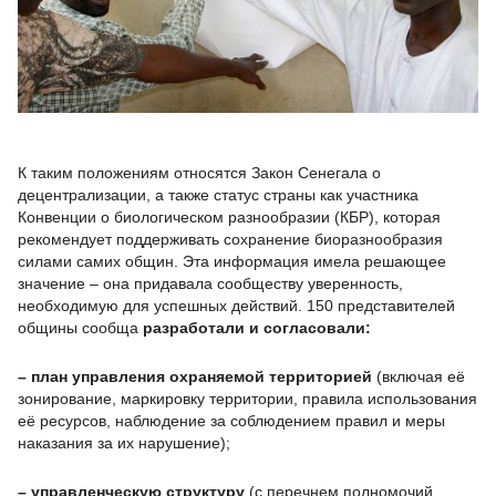
.
К таким положениям относятся Закон Сенегала о
децентрализации, а также статус страны как участника
Конвенции о биологическом разнообразии (КБР), которая
рекомендует поддерживать сохранение биоразнообразия
силами самих общин. Эта информация имела решающее
значение – она придавала сообществу уверенность,
необходимую для успешных действий. 150 представителей
общины сообща
разработа
ли
и согласова
ли:
–
план управления
охраняемой
территорией
(включая её
зонирование, маркировку территории, правила использования
её ресурсов, наблюдение за соблюдением правил и меры
наказания за их нарушение);
– управленческую
структур
у
(с перечнем полномочий