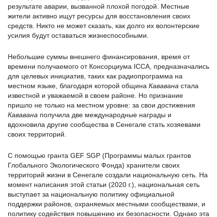
результате аварии, вызванной плохой погодой. Местные
жители активно ищут ресурсы для восстановления своих
средств. Никто не может сказать, как долго их волонтерские
усилия будут оставаться жизнеспособными.
Небольшие суммы внешнего финансирования, время от
времени получаемого от Консорциума ICCA, предназначались
для целевых инициатив, таких как радиопрограмма на
местном языке, благодаря которой община
Кававана
стала
известной и уважаемой в своем районе. Но признание
пришло не только на местном уровне: за свои достижения
Кававана
получила две международные награды и
вдохновила другие сообщества в Сенегале стать хозяевами
своих территорий.
С помощью гранта GEF SGP (Программы малых грантов
Глобального Экологического Фонда) хранители своих
территорий жизни в Сенегале создали национальную сеть. На
момент написания этой статьи (2020 г.), национальная сеть
выступает за национальную политику официальной
поддержки районов, охраняемых местными сообществами, и
политику содействия повышению их безопасности. Однако эта