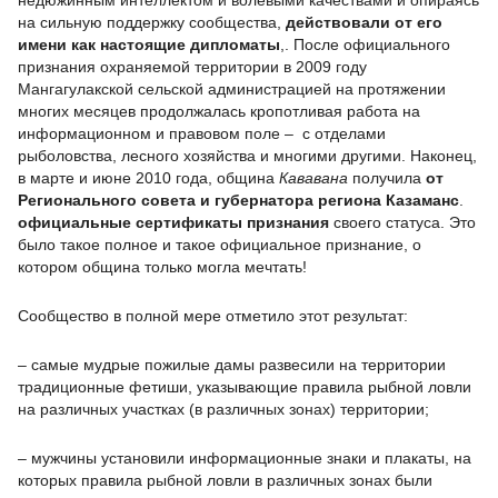
недюжинным интеллектом и волевыми качествами и опираясь
на сильную поддержку сообщества,
действовали
от его
имени
как
настоящие
дипломаты
,. После официального
признания охраняемой территории в 2009 году
Мангагулакской сельской администрацией на протяжении
многих месяцев продолжалась кропотливая работа на
информационном и правовом поле – с отделами
рыболовства, лесного хозяйства и многими другими. Наконец,
в марте и июне 2010 года, община
Кававана
получила
от
Регионального совета и губернатора региона Казаманс
.
официальные сертификаты признания
своего статуса.
Это
было такое полное и такое официальное признание, о
котором община только могла мечтать!
Сообщество в полной мере отметило этот результат:
– самые мудрые пожилые дамы развесили на территории
традиционные фетиши, указывающие правила рыбной ловли
на различных участках (в различных зонах) территории;
– мужчины установили информационные знаки и плакаты, на
которых правила рыбной ловли в различных зонах были