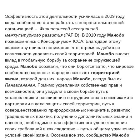
.
Эффективность этой деятельности усилилась в 2009 году,
когда сообщество стало работать с неправительственной
организацией –
Филиппинской ассоциацией
межкультурного развития
(PAFID). В 2010 году
Манобо
познакомились с Консорциумом ICCA. Благодаря этому
знакомству пришло понимание, что, стремясь добиться
возможности управлять своей территорией,
Манобо
вносят
вклад в глобальную борьбу за сохранение окружающей
среды.
Манобо
осознали, что они борются за то, что мировое
сообщество коренных народов называет
территорией
жизни
, которой для них, народа
Монобо
, всегда был их
Пангасананан
. Помимо укрепления собственных прав и
возможностей, они увидели в своей борьбе путь к
установлению и расширению сотрудничества с союзниками и
партнерами в деле защиты своей территории, путь к
совершенствованию природоохранных инициатив, развитию
традиционных практик, получению дополнительных знаний и
навыков, необходимых для эффективного удовлетворения
своих требований и как следствие – путь к общему улучшению
условий своей жизни. Осознав всё это, сообщество
Манобо