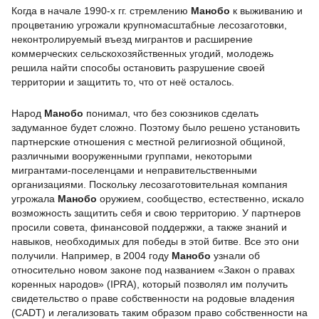
Когда в начале 1990-х гг. стремлению
Манобо
к выживанию и
процветанию угрожали крупномасштабные лесозаготовки,
неконтролируемый въезд мигрантов и расширение
коммерческих сельскохозяйственных угодий, молодежь
решила найти способы остановить разрушение своей
территории и защитить то, что от неё осталось.
Народ
Манобо
понимал, что без союзников сделать
задуманное будет сложно. Поэтому было решено установить
партнерские отношения с местной религиозной общиной,
различными вооруженными группами, некоторыми
мигрантами-поселенцами и неправительственными
организациями. Поскольку лесозаготовительная компания
угрожала
Манобо
оружием, сообщество, естественно, искало
возможность защитить себя и свою территорию. У партнеров
просили совета, финансовой поддержки, а также знаний и
навыков, необходимых для победы в этой битве. Все это они
получили. Например, в 2004 году
Манобо
узнали об
относительно новом законе под названием «Закон о правах
коренных народов» (IPRA), который позволял им получить
свидетельство о праве собственности на родовые владения
(CADT) и легализовать таким образом право собственности на