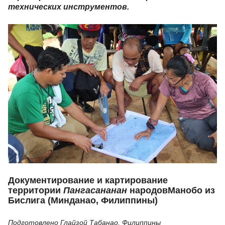
технических инструментов.
Документирование и картирование
территории
Пангасананан
народовМанобо из
Бислига (Минданао, Филиппины)
Подготовлено Глайзой Табанао, Филиппины