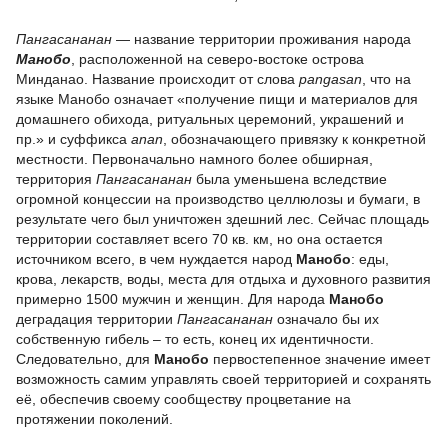
Пангасананан
— название территории проживания народа
Манобо
, расположенной на северо-востоке острова
Минданао. Название происходит от слова
pangasan
, что на
языке Манобо означает «получение пищи и материалов для
домашнего обихода, ритуальных церемоний, украшений и
пр.» и суффикса
anan
, обозначающего привязку к конкретной
местности. Первоначально намного более обширная,
территория
Пангасананан
была уменьшена вследствие
огромной концессии на производство целлюлозы и бумаги, в
результате чего был уничтожен здешний лес. Сейчас площадь
территории составляет всего 70 кв. км, но она остается
источником всего, в чем нуждается народ
Манобо
: еды,
крова, лекарств, воды, места для отдыха и духовного развития
примерно 1500 мужчин и женщин. Для народа
Манобо
деградация территории
Пангасананан
означало бы их
собственную гибель – то есть, конец их идентичности.
Следовательно, для
Манобо
первостепенное значение имеет
возможность самим управлять своей территорией и сохранять
её, обеспечив своему сообществу процветание на
протяжении поколений.