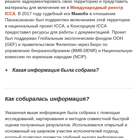
решило задокументировать свою территорию и представить
материалы для включения ее в
Международный реестр
ICCA
. В 2017 году судебный иск
Манобо
в отношении
Пангасананан
был подкреплен включением этой территории
в национальный проект ICCA, а Консорциум ICCA
предоставил ресурсы для работы с документацией. Проект
был поддержан Глобальным экологическим фондом ООН
(GEF) и правительством Филиппин через Бюро по
управлению биоразнообразием (BMB-DENR) и Национальную
комиссию по коренным народам (NCIP).
Какая информация была собрана?
Как собиралась информация?
Указанная выше информация была собрана с помощью
исследований, картирования и методов совместной быстрой
оценки полученных результатов. Использовался открытый и
основанный на широком участии исполнителей подход,
который позволил провести глубокий анализ информации,