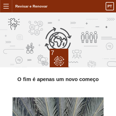
Ir para o conteúdo
Revisar e Renovar
PT
Menu
7
O fim é apenas um novo começo