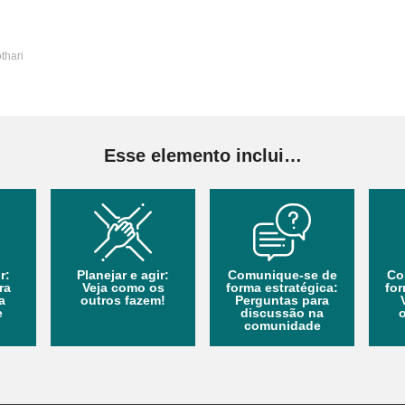
thari
Esse elemento inclui…
r:
Planejar e agir:
Comunique-se de
Co
ra
Veja como os
forma estratégica:
for
a
outros fazem!
Perguntas para
e
discussão na
comunidade