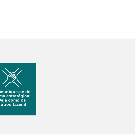
munique-se de
ma estratégica:
Veja como os
outros fazem!