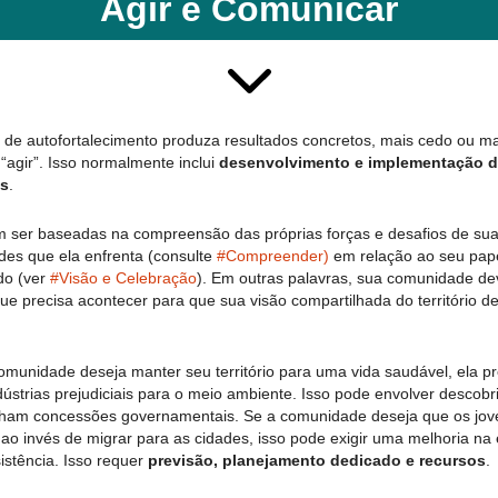
Agir e Comunicar
de autofortalecimento produza resultados concretos, mais cedo ou ma
“agir”. Isso normalmente inclui
desenvolvimento e implementação 
as
.
em ser baseadas na compreensão das próprias forças e desafios de s
es que ela enfrenta (consulte
#Compreender)
em relação ao seu pap
do (ver
#Visão e Celebração
). Em outras palavras, sua comunidade de
e precisa acontecer para que sua visão compartilhada do território de
munidade deseja manter seu território para uma vida saudável, ela pre
ústrias prejudiciais para o meio ambiente. Isso pode envolver descob
nham concessões governamentais. Se a comunidade deseja que os jove
ao invés de migrar para as cidades, isso pode exigir uma melhoria na
istência. Isso requer
previsão, planejamento dedicado e recursos
.