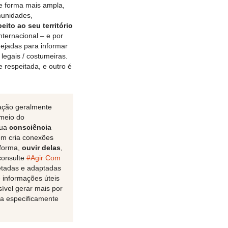
e forma mais ampla,
munidades,
ito ao seu território
nternacional – e por
ejadas para informar
 legais / costumeiras.
respeitada, e outro é
cação geralmente
 meio do
sua
consciência
ém cria conexões
 forma,
ouvir delas
,
consulte
#Agir Com
etadas e adaptadas
e informações úteis
sível gerar mais por
a especificamente