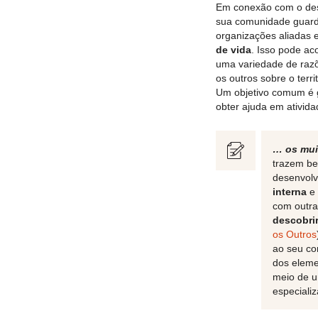
Em conexão com o dese
sua comunidade guardi
organizações aliadas 
de vida
. Isso pode ac
uma variedade de razõ
os outros sobre o terr
Um objetivo comum é g
obter ajuda em ativid
… os mui
trazem be
desenvolv
interna
e
com outra
descobri
os Outros
ao seu co
dos eleme
meio de u
especializ