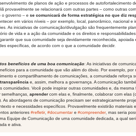
nvolvimento de planos de ação e processos de autofortalecimento d
ã provavelmente se relacionará com outras partes – como outras co
e o governo – e
se comunicará de forma estratégica no que diz respe
ontecer em vários níveis – por exemplo, local, panorâmico, nacional e i
es. As iniciativas de comunicação/divulgação são frequentemente plan
itório de vida e a ação da comunidade e os direitos e responsabilidades
arantir que sua comunidade seja devidamente reconhecida, apoiada e 
ades específicas, de acordo com o que a comunidade decidir.
tos benefícios de uma boa comunicação
: As iniciativas de comuni
nefícios para a comunidade que vão além do óbvio. Por exemplo, por
imento e compartilhamento de comunicações, a comunidade reforça 
transparência
e, assim, melhora a governança. A comunicação tamb
s comunidades. Você pode inspirar outras comunidades e, da mesma
r
semelhanças,
aprender
com elas e, finalmente, colaborar com elas (
). As abordagens de comunicação precisam ser estrategicamente proj
ntexto e necessidades específicos. Provavelmente existirão materiais 
ntos anteriores
#refletir
,
#documentar
e
#compreender
, mas seria pos
ma Equipe de Comunicação de uma comunidade dedicada, a qual seri
ada e ativa.